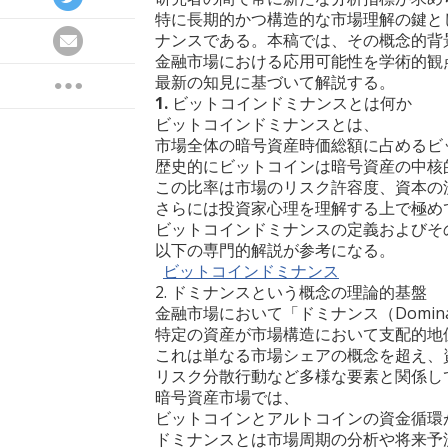
特に長期的かつ構造的な市場理解の鍵と
ナンスである。本稿では、その概念的背
金融市場における応用可能性を学術的観
最新の知見に基づいて解説する。
1.
ビットコインドミナンスとは何か
ビットコインドミナンスとは、
市場全体の暗号資産時価総額に占めるビ
歴史的にビットコインは暗号資産の中核
この比率は市場のリスク許容度、資本の
さらには投資家心理を理解する上で極め
ビットコインドミナンスの定義およびそ
以下の専門的解説が参考になる。
ビットコインドミナンス
2. ドミナンスという概念の理論的基盤
金融市場において「ドミナンス（Domin
特定の資産が市場構造において支配的地
これは単なる市場シェアの概念を超え、
リスク分散行動など多様な要素と関係し
暗号資産市場では、
ビットコインとアルトコインの資金循環
ドミナンスとは市場周期の分析や将来予