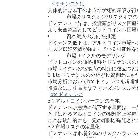
ドミナンスとは
具体的には以下のような学術的示唆が得
• 市場のリスクオン?リスクオフの
ドミナンス上昇は、投資家がリスク回避
より安全資産としてビットコインへ回帰
• 資本流入の方向性推定
ドミナンス低下は、アルトコイン市場へ
リスク選好姿勢が強まっている可能性を
• 市場サイクルのモデリング
ビットコインの価格推移とドミナンスの
市場サイクルの転換点の特定に役立つと
3. btc ドミナンスの分析が投資判断に
市場分析においてbtc ドミナンスを考慮
投資家はより高度なファンダメンタル分
btc
ドミナンス
3.1 アルトコインシーズンの予兆
ドミナンスが急激に低下する局面は、一
と呼ばれるアルトコインの相対的上昇局
これは統計的にも一定の相関が確認され
3.2 市場リスクの定量化
ドミナンスは市場全体のリスクバランス