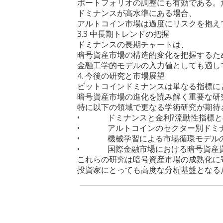
ポートフォリオの調整にも有効である。
ドミナンスが高水準にある場合、
アルトコイン市場は過度にリスクを抱え
3.3 中長期トレンドの把握
ドミナンスの長期チャートは、
暗号資産市場の構造的変化を把握するた
金融工学的モデルの入力値としても適し
4. 今後の研究と市場展望
ビットコインドミナンスは単なる指標に
暗号資産市場の進化を読み解く重要な研
特に以下の領域で更なる学術研究が期待
• ドミナンスと金利?流動性指標と
• アルトコインのセクター別ドミ
• 機械学習による市場循環モデル
• 国際金融市場における暗号資産資
これらの研究は暗号資産市場の成熟化に
投資家にとっても高度な分析基盤となる